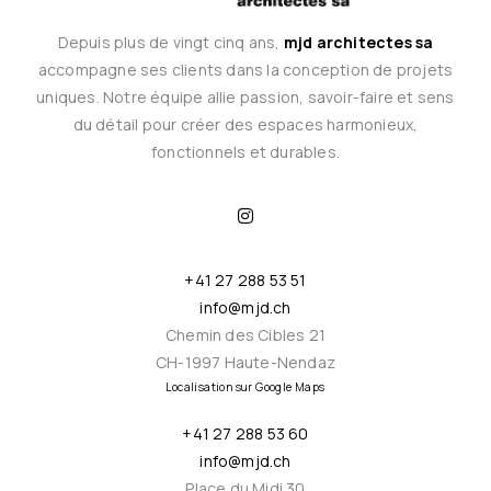
Depuis plus de vingt cinq ans,
mjd architectes sa
accompagne ses clients dans la conception de projets
uniques. Notre équipe allie passion, savoir-faire et sens
du détail pour créer des espaces harmonieux,
fonctionnels et durables.
I
n
s
t
a
+41 27 288 53 51
g
r
info@mjd.ch
a
m
Chemin des Cibles 21
CH-1997 Haute-Nendaz
Localisation sur Google Maps
+41 27 288 53 60
info@mjd.ch
Place du Midi 30