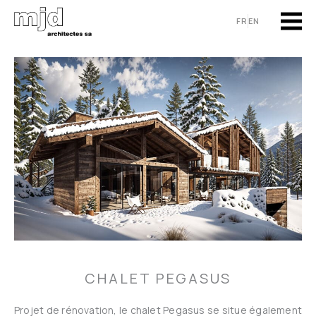
Aller
FR
EN
au
contenu
CHALET PEGASUS
Projet de rénovation, le chalet Pegasus se situe également