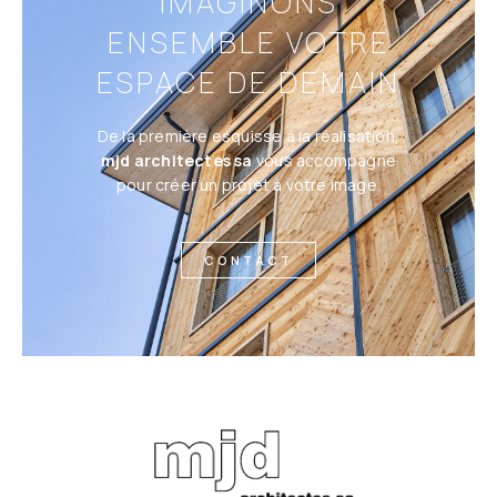
IMAGINONS
ENSEMBLE VOTRE
ESPACE DE DEMAIN
De la première esquisse à la réalisation,
mjd architectes sa
vous accompagne
pour créer un projet à votre image.
CONTACT