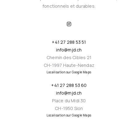
fonctionnels et durables.
I
n
s
t
a
+41 27 288 53 51
g
r
info@mjd.ch
a
m
Chemin des Cibles 21
CH-1997 Haute-Nendaz
Localisation sur Google Maps
+41 27 288 53 60
info@mjd.ch
Place du Midi 30
CH-1950 Sion
Localisation sur Google Maps