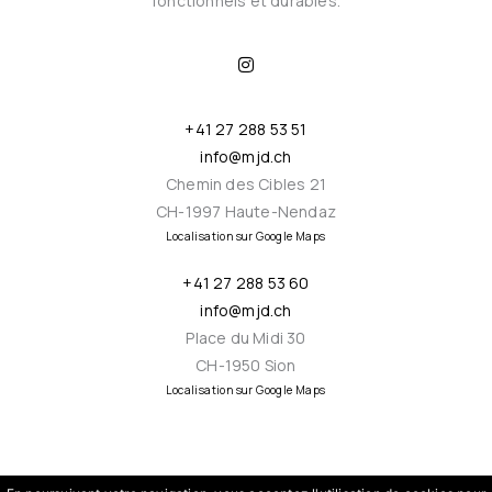
fonctionnels et durables.
I
n
s
t
a
+41 27 288 53 51
g
r
info@mjd.ch
a
m
Chemin des Cibles 21
CH-1997 Haute-Nendaz
Localisation sur Google Maps
+41 27 288 53 60
info@mjd.ch
Place du Midi 30
CH-1950 Sion
Localisation sur Google Maps
Copyright ©
mjd.ch
. Tous droits réservés.