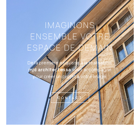
IMAGINONS
ENSEMBLE VOTRE
ESPACE DE DEMAIN
De la première esquisse à la réalisation,
mjd architectes sa
vous accompagne
pour créer un projet à votre image.
CONTACT