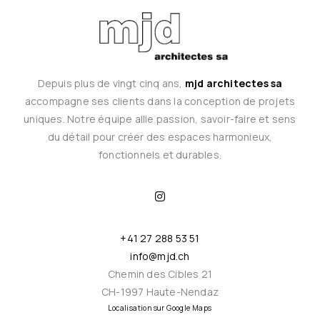
Depuis plus de vingt cinq ans,
mjd architectes sa
accompagne ses clients dans la conception de projets
uniques. Notre équipe allie passion, savoir-faire et sens
du détail pour créer des espaces harmonieux,
fonctionnels et durables.
I
n
s
t
a
+41 27 288 53 51
g
r
info@mjd.ch
a
m
Chemin des Cibles 21
CH-1997 Haute-Nendaz
Localisation sur Google Maps