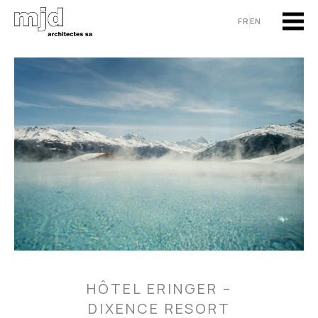
Aller
FR
EN
au
contenu
HÔTEL ERINGER –
DIXENCE RESORT