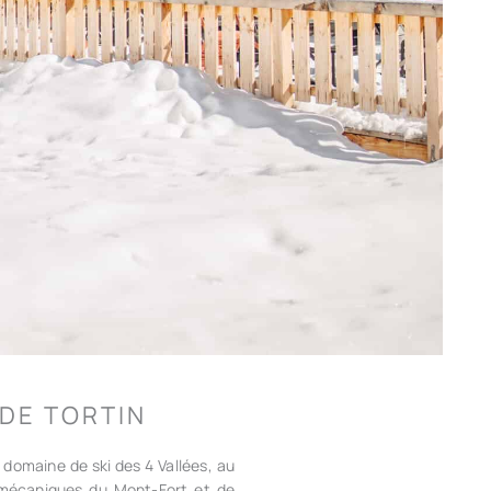
DE TORTIN
 domaine de ski des 4 Vallées, au
s mécaniques du Mont-Fort et de