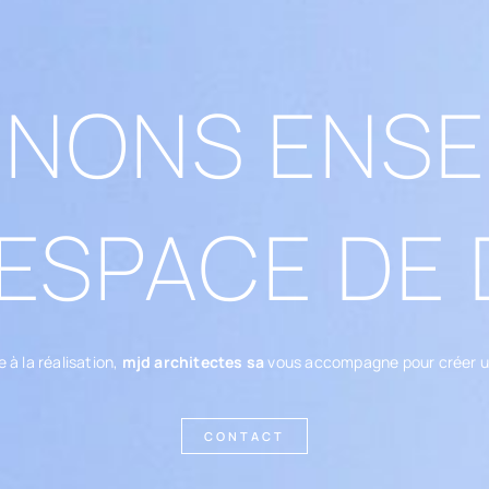
INONS ENS
ESPACE DE
 à la réalisation,
mjd architectes sa
vous accompagne pour créer un
CONTACT