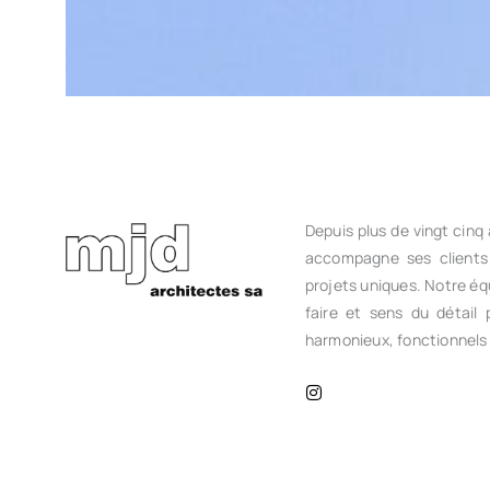
Depuis plus de vingt cinq
accompagne ses clients
projets uniques. Notre équ
faire et sens du détail
harmonieux, fonctionnels 
I
n
s
t
a
g
r